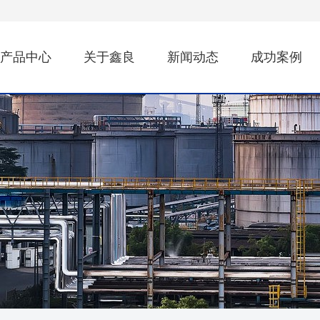
产品中心
关于鑫良
新闻动态
成功案例