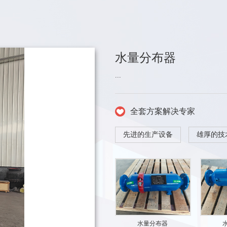
水量分布器
...
全套方案解决专家
先进的生产设备
雄厚的技
水量分布器