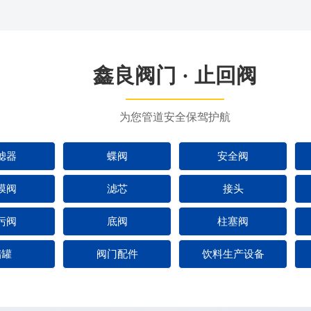
鑫良阀门 · 止回阀
为您管道安全保驾护航
滤器
蝶阀
安全阀
膜阀
滤芯
接头
污阀
底阀
柱塞阀
储罐
阀门配件
饮料生产设备