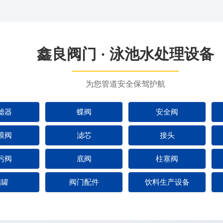
鑫良阀门 · 泳池水处理设备
为您管道安全保驾护航
滤器
蝶阀
安全阀
膜阀
滤芯
接头
污阀
底阀
柱塞阀
储罐
阀门配件
饮料生产设备