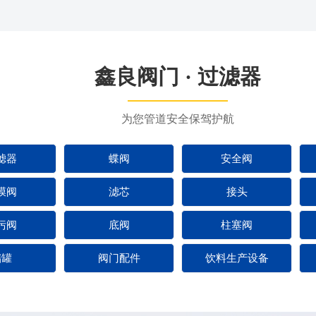
鑫良阀门 · 过滤器
为您管道安全保驾护航
滤器
蝶阀
安全阀
膜阀
滤芯
接头
污阀
底阀
柱塞阀
储罐
阀门配件
饮料生产设备