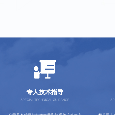
专人技术指导
SPECIAL TECHNICAL GUIDANCE
SP